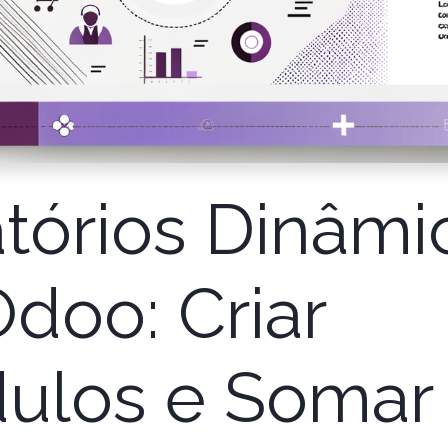
tórios Dinâmi
doo: Criar
ulos e Somar