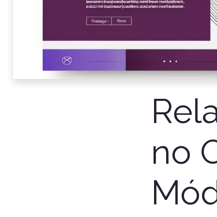
Rela
no O
Mód