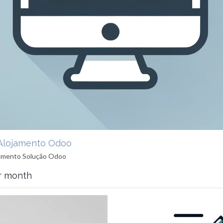
 Alojamento Odoo
jamento Solução Odoo
r month